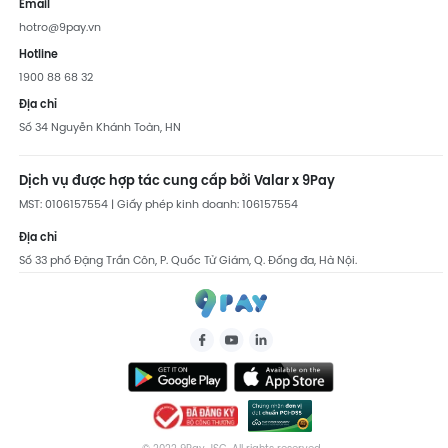
Email
hotro@9pay.vn
Hotline
1900 88 68 32
Địa chỉ
Số 34 Nguyễn Khánh Toàn, HN
Dịch vụ được hợp tác cung cấp bởi Valar x 9Pay
MST: 0106157554 | Giấy phép kinh doanh: 106157554
Địa chỉ
Số 33 phố Đặng Trần Côn, P. Quốc Tử Giám, Q. Đống đa, Hà Nội.