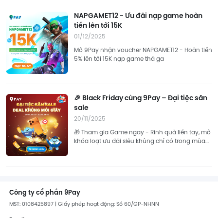
NAPGAMET12 - Ưu đãi nạp game hoàn
tiền lên tới 15K
01/12/2025
Mở 9Pay nhận voucher NAPGAMET12 - Hoàn tiền
5% lên tới 15K nạp game thả ga
🎉 Black Friday cùng 9Pay – Đại tiệc săn
sale
20/11/2025
🎁 Tham gia Game ngay - Rinh quà liền tay, mở
khóa loạt ưu đãi siêu khủng chỉ có trong mùa
sale lớn nhất năm! 👉 Tham gia ngay!
Công ty cổ phần 9Pay
MST: 0108425897 | Giấy phép hoạt động: Số 60/GP-NHNN