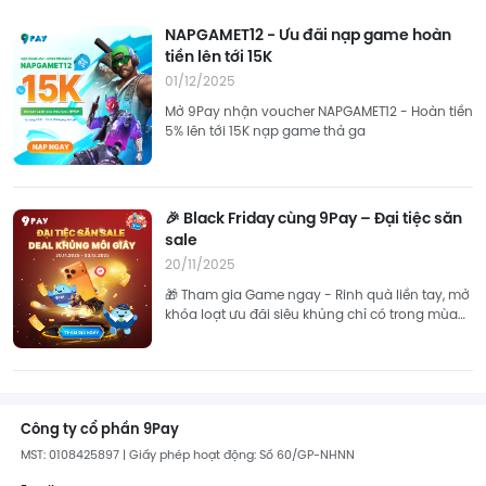
NAPGAMET12 - Ưu đãi nạp game hoàn
tiền lên tới 15K
01/12/2025
Mở 9Pay nhận voucher NAPGAMET12 - Hoàn tiền
5% lên tới 15K nạp game thả ga
🎉 Black Friday cùng 9Pay – Đại tiệc săn
sale
20/11/2025
🎁 Tham gia Game ngay - Rinh quà liền tay, mở
khóa loạt ưu đãi siêu khủng chỉ có trong mùa
sale lớn nhất năm! 👉 Tham gia ngay!
Công ty cổ phần 9Pay
MST: 0108425897 | Giấy phép hoạt động: Số 60/GP-NHNN