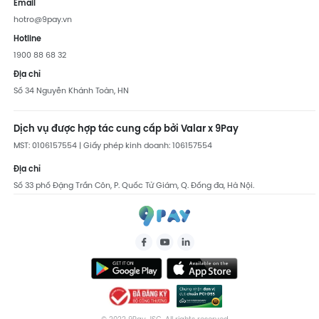
Email
hotro@9pay.vn
Hotline
1900 88 68 32
Địa chỉ
Số 34 Nguyễn Khánh Toàn, HN
Dịch vụ được hợp tác cung cấp bởi Valar x 9Pay
MST: 0106157554 | Giấy phép kinh doanh: 106157554
Địa chỉ
Số 33 phố Đặng Trần Côn, P. Quốc Tử Giám, Q. Đống đa, Hà Nội.