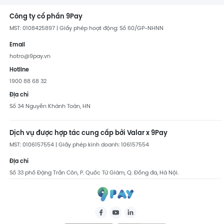
Công ty cổ phần 9Pay
MST: 0108425897 | Giấy phép hoạt động: Số 60/GP-NHNN
Email
hotro@9pay.vn
Hotline
1900 88 68 32
Địa chỉ
Số 34 Nguyễn Khánh Toàn, HN
Dịch vụ được hợp tác cung cấp bởi Valar x 9Pay
MST: 0106157554 | Giấy phép kinh doanh: 106157554
Địa chỉ
Số 33 phố Đặng Trần Côn, P. Quốc Tử Giám, Q. Đống đa, Hà Nội.