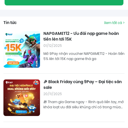
Tin tức
Xem tất cả >
NAPGAMET12 - Ưu đãi nạp game hoàn
tiền lên tới 15K
01/12/2025
Mở 9Pay nhận voucher NAPGAMET12 - Hoàn tiền
5% lên tới 15K nạp game thả ga
🎉 Black Friday cùng 9Pay – Đại tiệc săn
sale
20/11/2025
🎁 Tham gia Game ngay - Rinh quà liền tay, mở
khóa loạt ưu đãi siêu khủng chỉ có trong mùa
sale lớn nhất năm! 👉 Tham gia ngay!