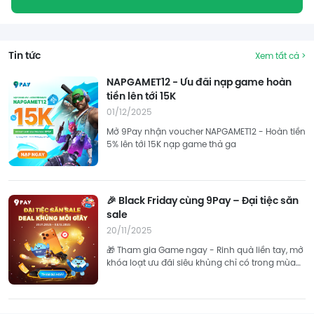
Tin tức
Xem tất cả >
NAPGAMET12 - Ưu đãi nạp game hoàn
tiền lên tới 15K
01/12/2025
Mở 9Pay nhận voucher NAPGAMET12 - Hoàn tiền
5% lên tới 15K nạp game thả ga
🎉 Black Friday cùng 9Pay – Đại tiệc săn
sale
20/11/2025
🎁 Tham gia Game ngay - Rinh quà liền tay, mở
khóa loạt ưu đãi siêu khủng chỉ có trong mùa
sale lớn nhất năm! 👉 Tham gia ngay!