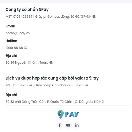
Công ty cổ phần 9Pay
MST: 0108425897 | Giấy phép hoạt động: Số 60/GP-NHNN
Email
hotro@9pay.vn
Hotline
1900 88 68 32
Địa chỉ
Số 34 Nguyễn Khánh Toàn, HN
Dịch vụ được hợp tác cung cấp bởi Valar x 9Pay
MST: 0106157554 | Giấy phép kinh doanh: 106157554
Địa chỉ
Số 33 phố Đặng Trần Côn, P. Quốc Tử Giám, Q. Đống đa, Hà Nội.