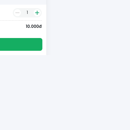
1
10.000đ
Xem tất cả >
riday cùng 9Pay – Đại
le
 Game ngay - Rinh quà
khóa loạt ưu đãi siêu
 trong mùa sale lớn
ất năm! 👉 Tham gia ngay!