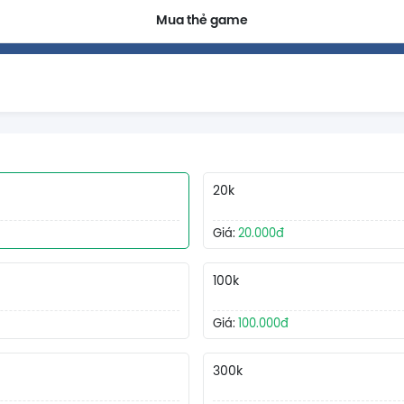
Mua thẻ game
20k
Giá:
20.000đ
100k
Giá:
100.000đ
300k