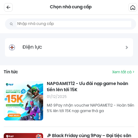
Chọn nhà cung cấp
Điện lực
Tin tức
Xem tất cả >
NAPGAMET12 - Ưu đãi nạp game hoàn
tiền lên tới 15K
01/12/2025
Mở 9Pay nhận voucher NAPGAMET12 - Hoàn tiền
5% lên tới 15K nạp game thả ga
🎉 Black Friday cùng 9Pay – Đại tiệc săn