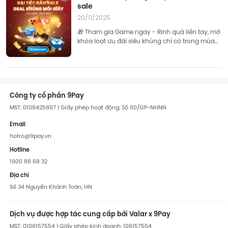
sale
20/11/2025
🎁 Tham gia Game ngay - Rinh quà liền tay, mở
khóa loạt ưu đãi siêu khủng chỉ có trong mùa
sale lớn nhất năm! 👉 Tham gia ngay!
Công ty cổ phần 9Pay
MST: 0108425897 | Giấy phép hoạt động: Số 60/GP-NHNN
Email
hotro@9pay.vn
Hotline
1900 88 68 32
Địa chỉ
Số 34 Nguyễn Khánh Toàn, HN
Dịch vụ được hợp tác cung cấp bởi Valar x 9Pay
MST: 0106157554 | Giấy phép kinh doanh: 106157554