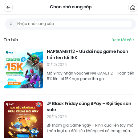
Chọn nhà cung cấp
Tin tức
Xem tất cả >
NAPGAMET12 - Ưu đãi nạp game hoàn
tiền lên tới 15K
01/12/2025
Mở 9Pay nhận voucher NAPGAMET12 - Hoàn tiền
5% lên tới 15K nạp game thả ga
🎉 Black Friday cùng 9Pay – Đại tiệc săn
sale
20/11/2025
🎁 Tham gia Game ngay - Rinh quà liền tay, mở
khóa loạt ưu đãi siêu khủng chỉ có trong mùa
sale lớn nhất năm! 👉 Tham gia ngay!